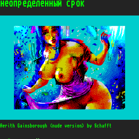
неопределенный срок
Aerith Gainsborough (nude version) by Schafft