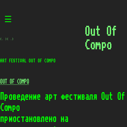
Skip
☰
to
content
Out Of
(. )( .)
Compo
ART FESTIVAL OUT OF COMPO
OUT OF COMPO
Проведение арт фестиваля Out Of
Compo
приостановлено на