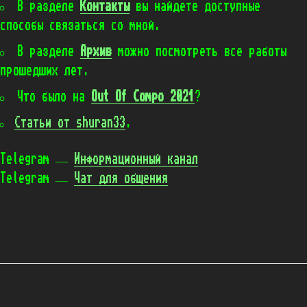
В разделе
Контакты
вы найдете доступные
способы связаться со мной.
В разделе
Архив
можно посмотреть все работы
прошедших лет.
Что было на
Out Of Compo 2021
?
Статьи от shuran33
.
Telegram —
Информационный канал
Telegram —
Чат для общения