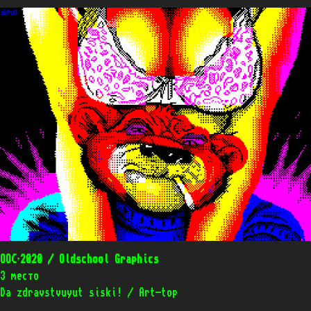
OOC’2020 / Oldschool Graphics
3 место
Da zdravstvuyut siski! / Art-top