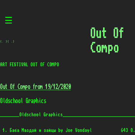
Skip
☰
to
content
Out Of
(. )( .)
Compo
ART FESTIVAL OUT OF COMPO
Out Of Compo from 19/12/2020
Oldschool Graphics
________Oldschool Graphics______________________________
 1. Баба Маздай и зайцы by Joe Vondayl            643 8.