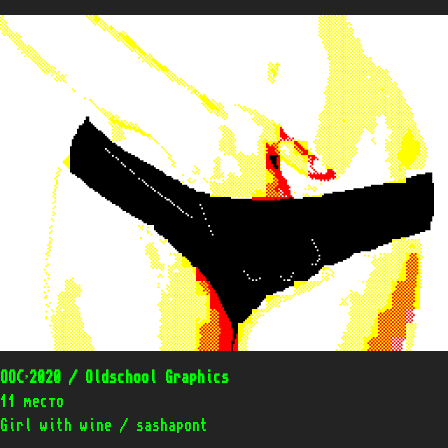
OOC’2020 / Oldschool Graphics
11 место
Girl with wine / sashapont