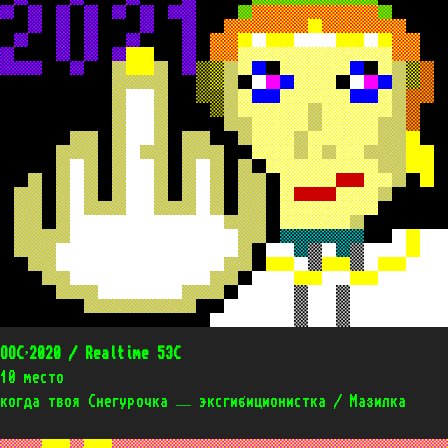
OOC’2020 / Realtime 53C
10 место
когда твоя Снегурочка — эксгибиционистка / Мазилка