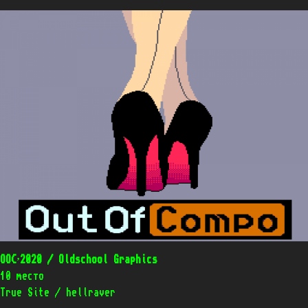
OOC’2020 / Oldschool Graphics
10 место
True Site / hellraver