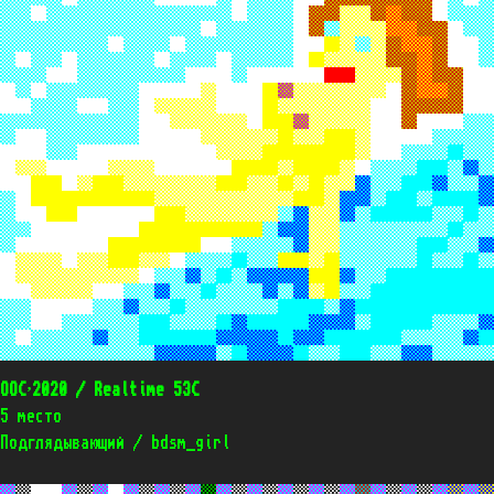
OOC’2020 / Realtime 53C
5 место
Подглядывающий / bdsm_girl