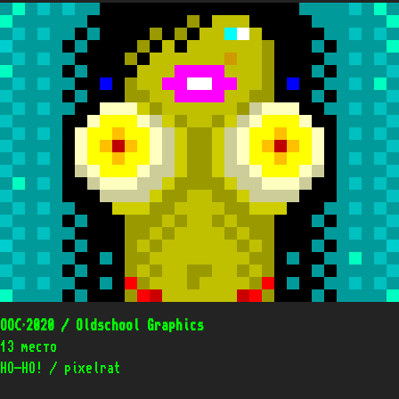
OOC’2020 / Oldschool Graphics
13 место
НО-НО! / pixelrat