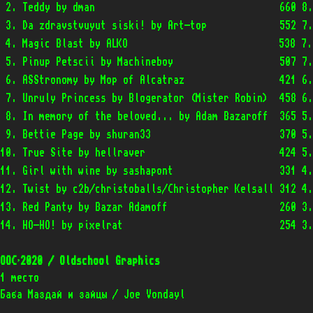
 2. Teddy by dman                                 660 8.
 3. Da zdravstvuyut siski! by Art-top             552 7.
 4. Magic Blast by ALKO                           538 7.2
 5. Pinup Petscii by Machineboy                   507 7.
 6. ASStronomy by Mop of Alcatraz                 421 6.
 7. Unruly Princess by Blogerator (Mister Robin)  458 6.
 8. In memory of the beloved... by Adam Bazaroff  365 5.
 9. Bettie Page by shuran33                       370 5.
10. True Site by hellraver                        424 5.
11. Girl with wine by sashapont                   331 4.
12. Twist by c2b/christoballs/Christopher Kelsall 312 4.
13. Red Panty by Bazar Adamoff                    260 3.
OOC’2020 / Oldschool Graphics
1 место
Баба Маздай и зайцы / Joe Vondayl