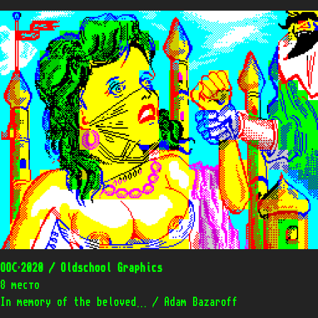
OOC’2020 / Oldschool Graphics
8 место
In memory of the beloved… / Adam Bazaroff