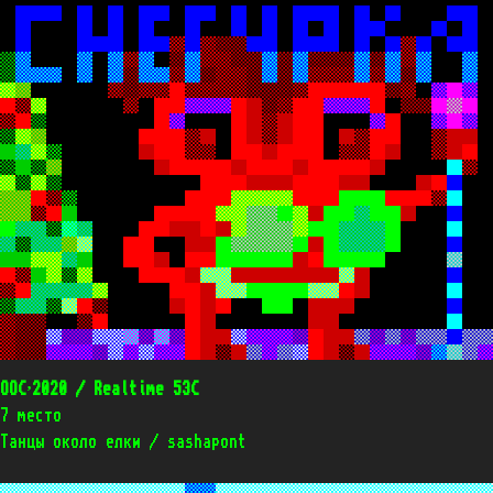
OOC’2020 / Realtime 53C
7 место
Танцы около елки / sashapont