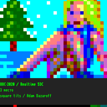
OOC’2020 / Realtime 53C
3 место
square tits / Adam Bazaroff