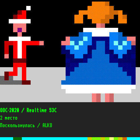
OOC’2020 / Realtime 53C
2 место
Поскользнулась / ALKO