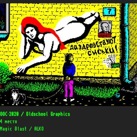
OOC’2020 / Oldschool Graphics
4 место
Magic Blast / ALKO