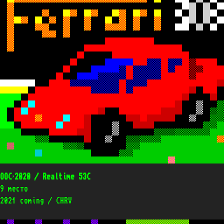
OOC’2020 / Realtime 53C
9 место
2021 coming / CHRV