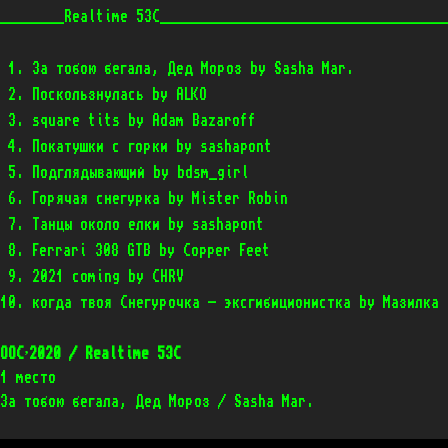
________Realtime 53С____________________________________
 1. За тобою бегала, Дед Мороз by Sasha Mar.            
 2. Поскользнулась by ALKO                              
 3. square tits by Adam Bazaroff                        
 4. Покатушки с горки by sashapont                      
 5. Подглядывающий by bdsm_girl                         
 6. Горячая снегурка by Mister Robin                    
 7. Танцы около елки by sashapont                       
 8. Ferrari 308 GTB by Copper Feet                       
 9. 2021 coming by CHRV                                 
OOC’2020 / Realtime 53C
1 место
За тобою бегала, Дед Мороз / Sasha Mar.