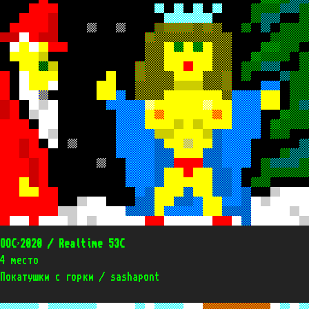
OOC’2020 / Realtime 53C
4 место
Покатушки с горки / sashapont