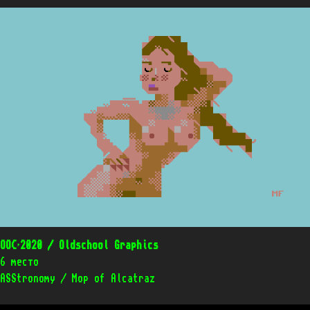
OOC’2020 / Oldschool Graphics
6 место
ASStronomy / Mop of Alcatraz